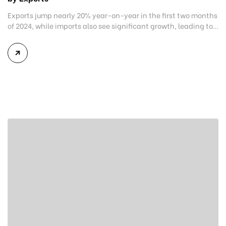
Exports jump nearly 20% year-on-year in the first two months
of 2024, while imports also see significant growth, leading to
a $5 billion trade surplus. Vietnam’s total import-export value
reached $113.43 billion in the first two months of 2024,
marking an 18.1% increase compared to the same period in
2023, according to preliminary statistics released […]