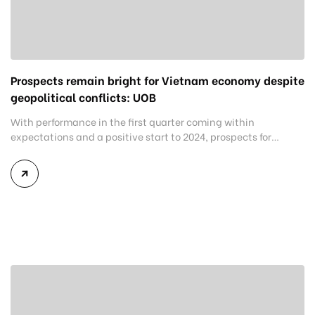
Prospects remain bright for Vietnam economy despite
geopolitical conflicts: UOB
With performance in the first quarter coming within
expectations and a positive start to 2024, prospects for
Vietnam this year remain positive despite downside risks
stemming from geopolitical tensions, Singapore-based UOB
said in a note. Conflicts between Russia and Ukraine and
between Israel and Hamas could disrupt global trade and
energy/commodity markets, UOB analysts clarified. […]