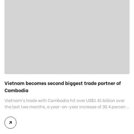
Vietnam becomes second biggest trade partner of
Cambodia
Vietnam’s trade with Cambodia hit over US$1.41 billion over
the last two months, a year-on-year increase of 30.4 percent,
making Vietnam the second biggest trade partner of
Cambodia. Illustration Statistics of the Cambodian Ministry of
Economy and Finance showed that during January- February
this year, Cambodia gained US$801 million from exports to