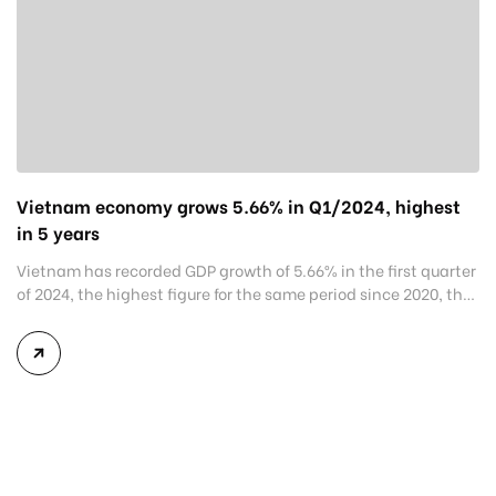
Vietnam economy grows 5.66% in Q1/2024, highest
in 5 years
Vietnam has recorded GDP growth of 5.66% in the first quarter
of 2024, the highest figure for the same period since 2020, the
General Statistics Office reported on Friday. The pace is
higher than 3.21% posted in Q1/2020, 4.85% in Q1/2021, 5.12%
in Q1/2022, and 3.41% in Q1/2023, the General Statistics
Office added. The 5.66% […]