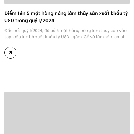
Điểm tên 5 mặt hàng nông lâm thủy sản xuất khẩu tỷ
USD trong quý I/2024
Đến hết quý I/2024, đã có 5 mặt hàng nông lâm thủy sản vào
top ‘câu lạc bộ xuất khẩu tỷ USD’, gồm: Gỗ và lâm sản; cà phê;
thủy sản; gạo; rau quả. Xuất khẩu gỗ và lâm sản thu về 3,61 tỷ
USD Theo Bộ Nông nghiệp và Phát triển nông thôn, hết […]