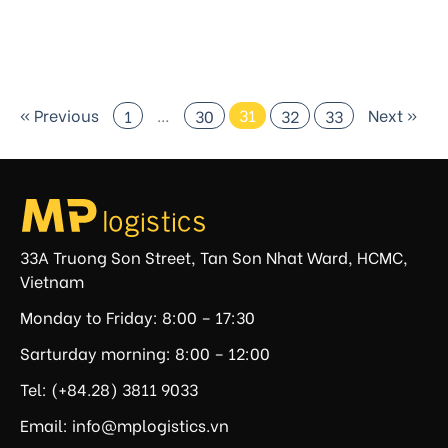
Vietnam and spent […]
« Previous
…
31
Next »
1
30
32
33
33A Truong Son Street, Tan Son Nhat Ward, HCMC,
Vietnam
Monday to Friday: 8:00 – 17:30
Sarturday morning: 8:00 – 12:00
Tel: (+84.28) 3811 9033
Email: info@mplogistics.vn