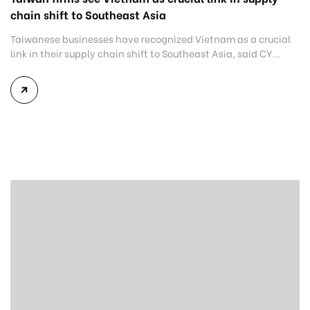
chain shift to Southeast Asia
Taiwanese businesses have recognized Vietnam as a crucial
link in their supply chain shift to Southeast Asia, said CY
Huang, founder of the Southeast-Asia Impact Alliance (SIA).
Illustration Cultural similarities, a young population,
significant investor presence, robust economic growth and
industrial diversity were key factors driving their decision,
Huang said at the Vietnam-Taiwan Business Forum […]