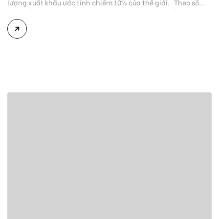
lượng xuất khẩu ước tính chiếm 10% của thế giới. Theo số
liệu thống kê sơ bộ của Tổng cục Hải quan, xuất khẩu giày dép
các loại trong tháng 2 đã thu về hơn 1,17 tỷ USD, giảm 40,3%
so […]