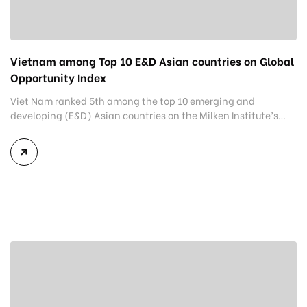
Vietnam among Top 10 E&D Asian countries on Global
Opportunity Index
Viet Nam ranked 5th among the top 10 emerging and
developing (E&D) Asian countries on the Milken Institute’s
Global Opportunity Index (GOI). The top 10 E&D Asian
countries comprise Malaysia (the 27th in GOI), Thailand
(37th), China (39th), Indonesia (55th), Viet Nam (65th), India
(72nd), Mongolia (78th), Sri Lanka (82nd), the Philippines
(91st) and Cambodia […]