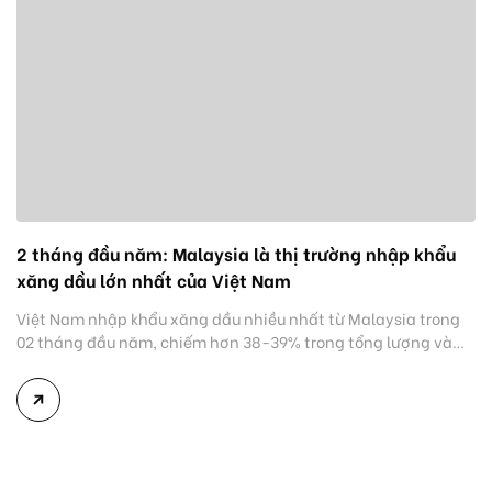
2 tháng đầu năm: Malaysia là thị trường nhập khẩu
xăng dầu lớn nhất của Việt Nam
Việt Nam nhập khẩu xăng dầu nhiều nhất từ Malaysia trong
02 tháng đầu năm, chiếm hơn 38-39% trong tổng lượng và
kim ngạch nhập khẩu, đạt 583.964 tấn. Theo thống kê của
Tổng cục Hải quan, nhập khẩu xăng dầu về Việt Nam trong
tháng 02/2024 tăng 0,06% về lượng và tăng 4,3% về […]