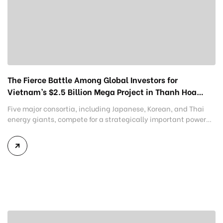
The Fierce Battle Among Global Investors for
Vietnam’s $2.5 Billion Mega Project in Thanh Hoa
Unfolds
Five major consortia, including Japanese, Korean, and Thai
energy giants, compete for a strategically important power
plant project in the north central province of Thanh Hoa.
Illustration Thanh Hoa Provincial Party Committee says five
investors have shown keen interest in the development of an
LNG thermal power plant complex within the Nghi Son
Economic Zone. […]