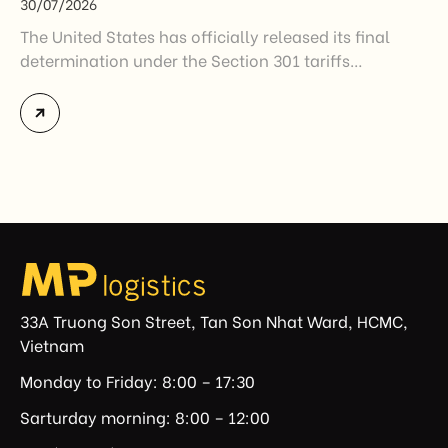
30/07/2026
The United States has officially released its final
determination under the Section 301 tariffs
investigation covering 60 economies, including
Vietnam. The measure addresses countries that have
not established or effectively enforced regulations
prohibiting imports of goods produced wholly or
partially with forced labor. For Vietnamese exporters,
the announcement represents another important
regulatory development that may […]
33A Truong Son Street, Tan Son Nhat Ward, HCMC,
Vietnam
Monday to Friday: 8:00 – 17:30
Sarturday morning: 8:00 – 12:00