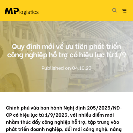
Skip
to
content
Quy định mới về ưu tiên phát triển
công nghiệp hỗ trợ có hiệu lực từ 1/9
Published on 04.10.25
Chính phủ vừa ban hành Nghị định 205/2025/NĐ-
CP có hiệu lực từ 1/9/2025, với nhiều điểm mới
nhằm thúc đẩy công nghiệp hỗ trợ, tập trung vào
phát triển doanh nghiệp, đổi mới công nghệ, nâng