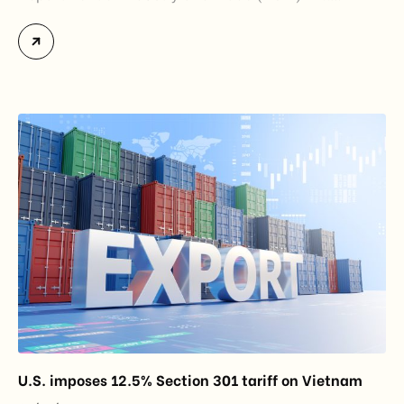
officially assume responsibility for issuing
Certificates of Origin (C/O) and approving Self-
Certification of Origin Authorization Documents
under the new decentralization framework
introduced by the Government and the Ministry of
Industry and Trade. The policy marks an important
step in […]
U.S. imposes 12.5% Section 301 tariff on Vietnam