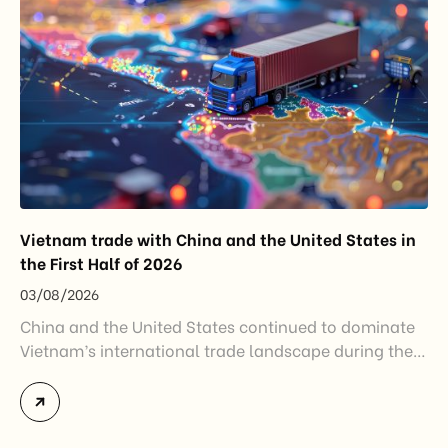
Vietnam trade with China and the United States in
the First Half of 2026
03/08/2026
China and the United States continued to dominate
Vietnam’s international trade landscape during the
first half of 2026. Together, these two markets
accounted for more than half of Vietnam’s total
import-export turnover, highlighting their strategic
importance to the country’s manufacturing sector,