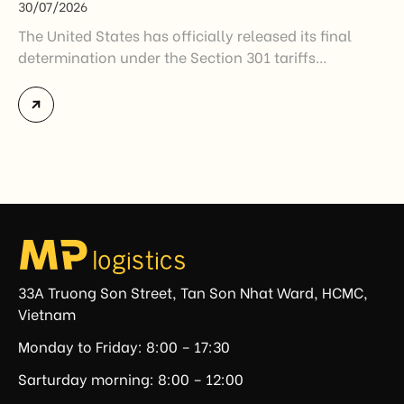
30/07/2026
The United States has officially released its final
determination under the Section 301 tariffs
investigation covering 60 economies, including
Vietnam. The measure addresses countries that have
not established or effectively enforced regulations
prohibiting imports of goods produced wholly or
partially with forced labor. For Vietnamese exporters,
the announcement represents another important
regulatory development that may […]
33A Truong Son Street, Tan Son Nhat Ward, HCMC,
Vietnam
Monday to Friday: 8:00 – 17:30
Sarturday morning: 8:00 – 12:00