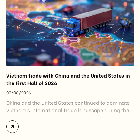
Vietnam trade with China and the United States in
the First Half of 2026
03/08/2026
China and the United States continued to dominate
Vietnam’s international trade landscape during the
first half of 2026. Together, these two markets
accounted for more than half of Vietnam’s total
import-export turnover, highlighting their strategic
importance to the country’s manufacturing sector,