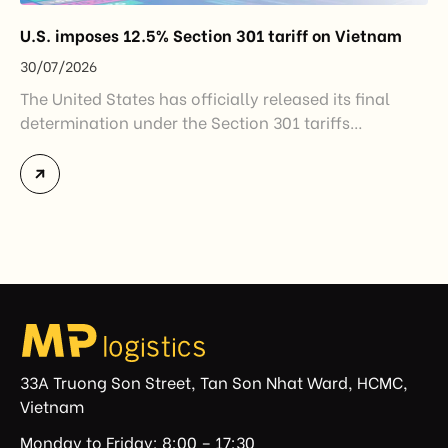
U.S. imposes 12.5% Section 301 tariff on Vietnam
30/07/2026
The United States has officially released its final
determination under the Section 301 tariffs
investigation covering 60 economies, including
Vietnam. The measure addresses countries that have
not established or effectively enforced regulations
prohibiting imports of goods produced wholly or
partially with forced labor. For Vietnamese exporters,
the announcement represents another important
regulatory development that may […]
33A Truong Son Street, Tan Son Nhat Ward, HCMC,
Vietnam
Monday to Friday: 8:00 – 17:30