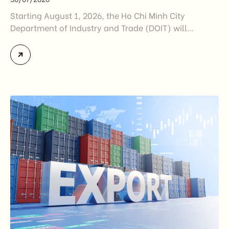
Starting August 1, 2026, the Ho Chi Minh City
Department of Industry and Trade (DOIT) will
officially assume responsibility for issuing
Certificates of Origin (C/O) and approving Self-
Certification of Origin Authorization Documents
under the new decentralization framework
introduced by the Government and the Ministry of
Industry and Trade. The policy marks an important
step in […]