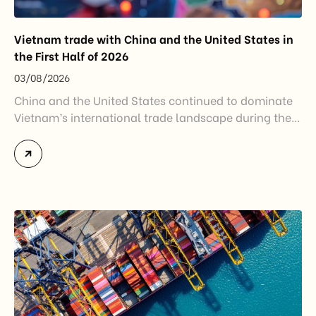
Vietnam trade with China and the United States in
the First Half of 2026
03/08/2026
China and the United States continued to dominate
Vietnam’s international trade landscape during the
first half of 2026. Together, these two markets
accounted for more than half of Vietnam’s total
import-export turnover, highlighting their strategic
importance to the country’s manufacturing sector,
export growth, and supply chain resilience. While
China remained Vietnam’s largest trading partner
and […]