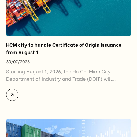
HCM city to handle Certificate of Origin Issuance
from August 1
30/07/2026
Starting August 1, 2026, the Ho Chi Minh City
Department of Industry and Trade (DOIT) will
officially assume responsibility for issuing
Certificates of Origin (C/O) and approving Self-
Certification of Origin Authorization Documents
under the new decentralization framework
introduced by the Government and the Ministry of
Industry and Trade. The policy marks an important
step in […]