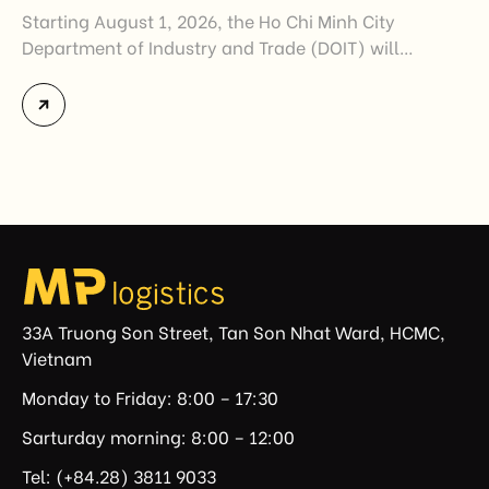
Starting August 1, 2026, the Ho Chi Minh City
Department of Industry and Trade (DOIT) will
officially assume responsibility for issuing
Certificates of Origin (C/O) and approving Self-
Certification of Origin Authorization Documents
under the new decentralization framework
introduced by the Government and the Ministry of
Industry and Trade. The policy marks an important
step in […]
33A Truong Son Street, Tan Son Nhat Ward, HCMC,
Vietnam
Monday to Friday: 8:00 – 17:30
Sarturday morning: 8:00 – 12:00
Tel: (+84.28) 3811 9033