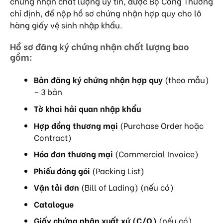
chứng nhận chất lượng uy tín, được Bộ Công Thương
chỉ định, để nộp hồ sơ chứng nhận hợp quy cho lô
hàng giấy vệ sinh nhập khẩu.
Hồ sơ đăng ký chứng nhận chất lượng bao
gồm:
Bản đăng ký chứng nhận hợp quy
(theo mẫu)
– 3 bản
Tờ khai hải quan nhập khẩu
Hợp đồng thương mại
(Purchase Order hoặc
Contract)
Hóa đơn thương mại
(Commercial Invoice)
Phiếu đóng gói
(Packing List)
Vận tải đơn
(Bill of Lading) (nếu có)
Catalogue
Giấy chứng nhận xuất xứ (C/O)
(nếu có)