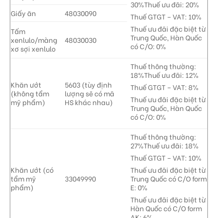
30%Thuế ưu đãi: 20%
Giấy ăn
48030090
Thuế GTGT – VAT: 10%
Thuế ưu đãi đặc biệt từ
Tấm
Trung Quốc, Hàn Quốc
xenlulo/màng
48030030
có C/O: 0%
xơ sợi xenlulo
Thuế thông thường:
18%Thuế ưu đãi: 12%
Khăn ướt
5603 (tùy định
Thuế GTGT – VAT: 8%
(không tẩm
lượng sẽ có mã
Thuế ưu đãi đặc biệt từ
mỹ phẩm)
HS khác nhau)
Trung Quốc, Hàn Quốc
có C/O: 0%
Thuế thông thường:
27%Thuế ưu đãi: 18%
Thuế GTGT – VAT: 10%
Khăn ướt (có
Thuế ưu đãi đặc biệt từ
tẩm mỹ
33049990
Trung Quốc có C/O form
phẩm)
E: 0%
Thuế ưu đãi đặc biệt từ
Hàn Quốc có C/O form
AK: 6%