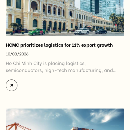
HCMC prioritizes logistics for 11% export growth
10/08/2026
Ho Chi Minh City is placing logistics,
semiconductors, high-tech manufacturing, and
sustainable production at the center of its import-
export development strategy for 2026–2030. Under
the city’s newly issued action plan, Ho Chi Minh City
aims to increase annual export turnover by 10–11%
while strengthening its logistics infrastructure and
reducing logistics costs to improve the
competitiveness […]