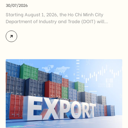
30/07/2026
Starting August 1, 2026, the Ho Chi Minh City
Department of Industry and Trade (DOIT) will
officially assume responsibility for issuing
Certificates of Origin (C/O) and approving Self-
Certification of Origin Authorization Documents
under the new decentralization framework
introduced by the Government and the Ministry of
Industry and Trade. The policy marks an important
step in […]