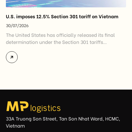
U.S. imposes 12.5% Section 301 tariff on Vietnam
30/07/2026
The United States has officially released its final
determination under the Section 301 tariffs
investigation covering 60 economies, including
Vietnam. The measure addresses countries that have
not established or effectively enforced regulations
prohibiting imports of goods produced wholly or
partially with forced labor. For Vietnamese exporters,
the announcement represents another important
regulatory development that may […]
33A Truong Son Street, Tan Son Nhat Ward, HCMC,
Vietnam