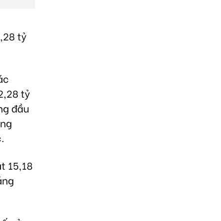
,28 tỷ
ác
2,28 tỷ
áng đầu
ăng
.
t 15,18
háng