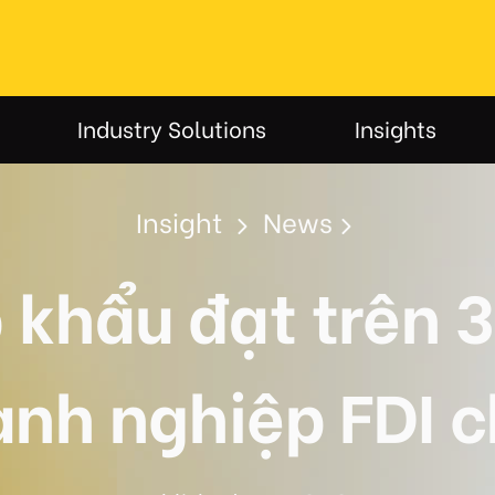
Industry Solutions
Insights
Insight
News
 khẩu đạt trên 3
anh nghiệp FDI c