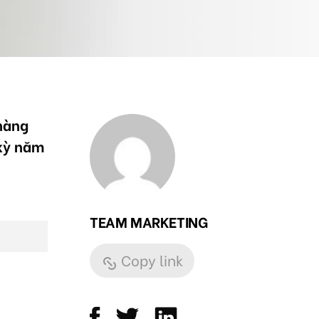
 hàng
 kỳ năm
TEAM MARKETING
Copy link