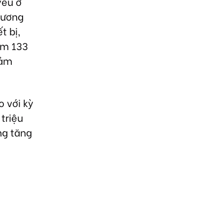
yếu ở
tương
t bị,
ảm 133
iảm
 với kỳ
triệu
ng tăng