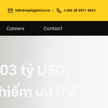
info@mplogistics.vn
(+84) 28 3811 9033
Careers
Contact
03 tỷ USD,
hiếm ưu thế