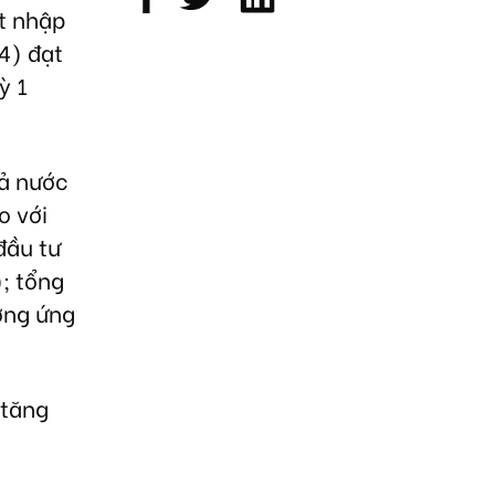
ất nhập
4) đạt
ỳ 1
cả nước
o với
đầu tư
; tổng
ương ứng
 tăng